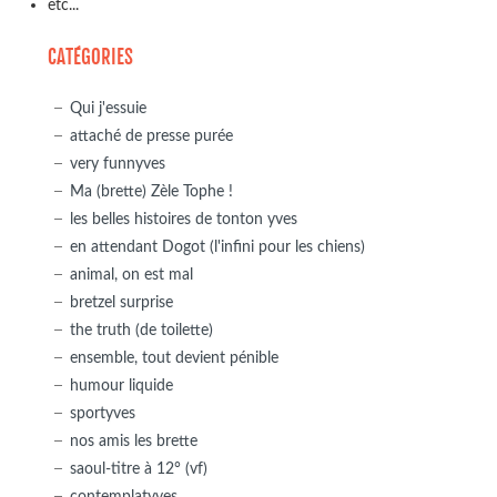
etc...
CATÉGORIES
Qui j'essuie
attaché de presse purée
very funnyves
Ma (brette) Zèle Tophe !
les belles histoires de tonton yves
en attendant Dogot (l'infini pour les chiens)
animal, on est mal
bretzel surprise
the truth (de toilette)
ensemble, tout devient pénible
humour liquide
sportyves
nos amis les brette
saoul-titre à 12° (vf)
contemplatyves