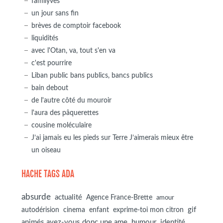
familyves
un jour sans fin
brèves de comptoir facebook
liquidités
avec l'Otan, va, tout s'en va
c'est pourrire
Liban public bans publics, bancs publics
bain debout
de l'autre côté du mouroir
l'aura des pâquerettes
cousine moléculaire
J’ai jamais eu les pieds sur Terre J’aimerais mieux être
un oiseau
HACHE TAGS ADA
absurde
actualité
Agence France-Brette
amour
autodérision
gif
cinema
enfant
exprime-toi mon citron
animés avez-vous donc une ame
humour
identité