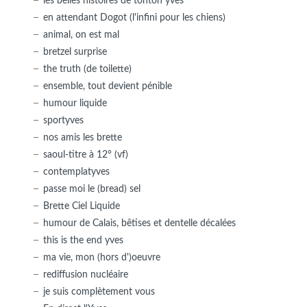
les belles histoires de tonton yves
en attendant Dogot (l'infini pour les chiens)
animal, on est mal
bretzel surprise
the truth (de toilette)
ensemble, tout devient pénible
humour liquide
sportyves
nos amis les brette
saoul-titre à 12° (vf)
contemplatyves
passe moi le (bread) sel
Brette Ciel Liquide
humour de Calais, bêtises et dentelle décalées
this is the end yves
ma vie, mon (hors d')oeuvre
rediffusion nucléaire
je suis complètement vous