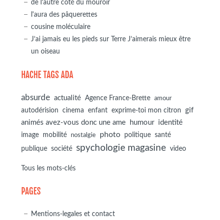
de l'autre côté du mouroir
l'aura des pâquerettes
cousine moléculaire
J’ai jamais eu les pieds sur Terre J’aimerais mieux être
un oiseau
HACHE TAGS ADA
absurde
actualité
Agence France-Brette
amour
autodérision
gif
cinema
enfant
exprime-toi mon citron
animés avez-vous donc une ame
humour
identité
photo
image
mobilité
politique
santé
nostalgie
spychologie magasine
société
publique
video
Tous les mots-clés
PAGES
Mentions-legales et contact