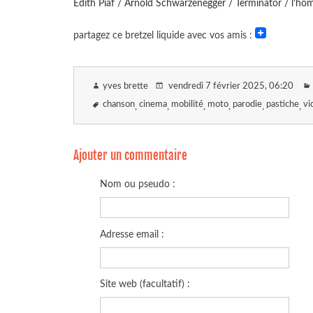
Edith Piaf / Arnold Schwarzenegger / Terminator / l'h
partagez ce bretzel liquide avec vos amis :
yves brette
vendredi 7 février 2025
, 06:20
chanson
cinema
mobilité
moto
parodie
pastiche
vi
Ajouter un commentaire
Nom ou pseudo :
Adresse email :
Site web (facultatif) :