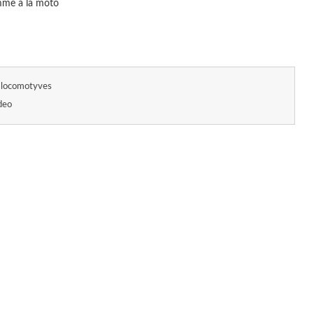
omme à la moto
locomotyves
deo