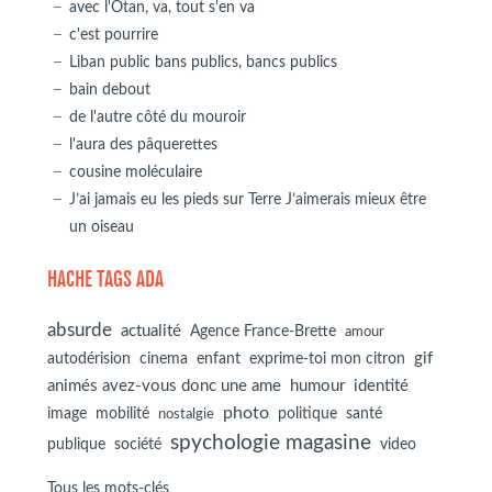
avec l'Otan, va, tout s'en va
c'est pourrire
Liban public bans publics, bancs publics
bain debout
de l'autre côté du mouroir
l'aura des pâquerettes
cousine moléculaire
J’ai jamais eu les pieds sur Terre J’aimerais mieux être
un oiseau
HACHE TAGS ADA
absurde
actualité
Agence France-Brette
amour
autodérision
gif
cinema
enfant
exprime-toi mon citron
animés avez-vous donc une ame
humour
identité
photo
image
mobilité
politique
santé
nostalgie
spychologie magasine
société
publique
video
Tous les mots-clés