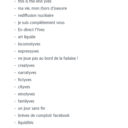
this is the end yves
ma vie, mon (hors d')oeuvre
rediffusion nucléaire
je suis complètement vous
En direct l'Yves
art liquide
locomotyves
expressyves
ne joue pas au bord de la fadaise !
creatyves
narratyves
fictyves
cityves
emotyves
familyves
un jour sans fin
brèves de comptoir facebook
liquidités