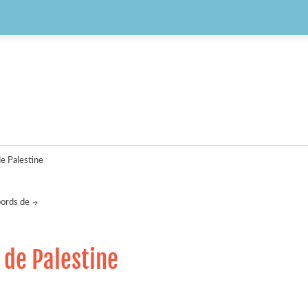
de Palestine
bords de
t de Palestine