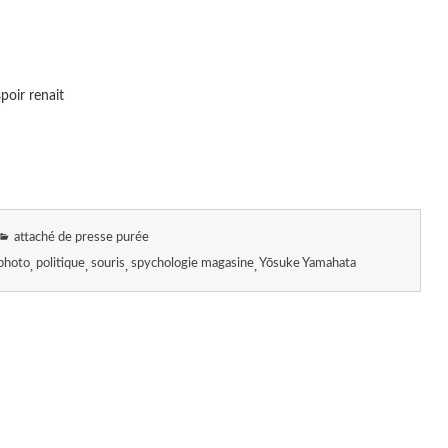
spoir renait
attaché de presse purée
photo
politique
souris
spychologie magasine
Yōsuke Yamahata