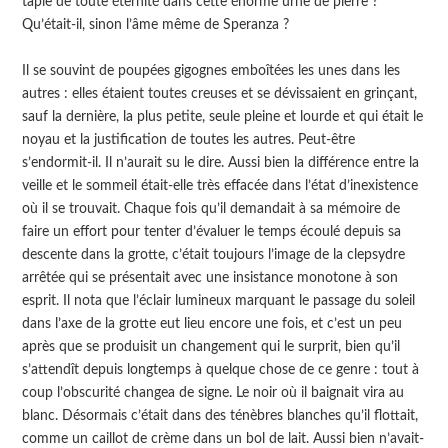
tapie de toute éternité dans cette énorme urne de pierre ?
Qu’était-il, sinon l’âme même de Speranza ?
Il se souvint de poupées gigognes emboîtées les unes dans les
autres : elles étaient toutes creuses et se dévissaient en grinçant,
sauf la dernière, la plus petite, seule pleine et lourde et qui était le
noyau et la justification de toutes les autres. Peut-être
s’endormit-il. Il n’aurait su le dire. Aussi bien la différence entre la
veille et le sommeil était-elle très effacée dans l’état d’inexistence
où il se trouvait. Chaque fois qu’il demandait à sa mémoire de
faire un effort pour tenter d’évaluer le temps écoulé depuis sa
descente dans la grotte, c’était toujours l’image de la clepsydre
arrêtée qui se présentait avec une insistance monotone à son
esprit. Il nota que l’éclair lumineux marquant le passage du soleil
dans l’axe de la grotte eut lieu encore une fois, et c’est un peu
après que se produisit un changement qui le surprit, bien qu’il
s’attendît depuis longtemps à quelque chose de ce genre : tout à
coup l’obscurité changea de signe. Le noir où il baignait vira au
blanc. Désormais c’était dans des ténèbres blanches qu’il flottait,
comme un caillot de crème dans un bol de lait. Aussi bien n’avait-