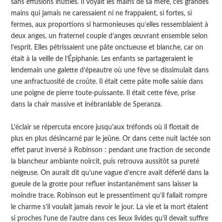
sans effusions inutiles. Il voyait les mains de sa mère, ces grandes
mains qui jamais ne caressaient ni ne frappaient, si fortes, si
fermes, aux proportions si harmonieuses qu’elles ressemblaient à
deux anges, un fraternel couple d’anges œuvrant ensemble selon
l’esprit. Elles pétrissaient une pâte onctueuse et blanche, car on
était à la veille de l’Épiphanie. Les enfants se partageraient le
lendemain une galette d’épeautre où une fève se dissimulait dans
une anfractuosité de croûte. Il était cette pâte molle saisie dans
une poigne de pierre toute-puissante. Il était cette fève, prise
dans la chair massive et inébranlable de Speranza.
L’éclair se répercuta encore jusqu’aux tréfonds où il flottait de
plus en plus désincarné par le jeûne. Or dans cette nuit lactée son
effet parut inversé à Robinson : pendant une fraction de seconde
la blancheur ambiante noircit, puis retrouva aussitôt sa pureté
neigeuse. On aurait dit qu’une vague d’encre avait déferlé dans la
gueule de la grotte pour refluer instantanément sans laisser la
moindre trace. Robinson eut le pressentiment qu’il fallait rompre
le charme s’il voulait jamais revoir le jour. La vie et la mort étaient
si proches l’une de l’autre dans ces lieux livides qu’il devait suffire