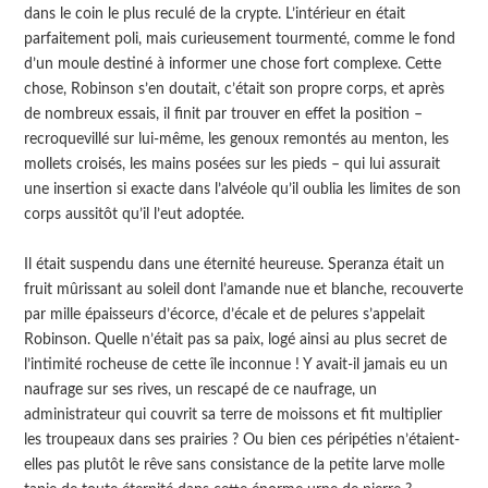
dans le coin le plus reculé de la crypte. L’intérieur en était
parfaitement poli, mais curieusement tourmenté, comme le fond
d’un moule destiné à informer une chose fort complexe. Cette
chose, Robinson s’en doutait, c’était son propre corps, et après
de nombreux essais, il finit par trouver en effet la position –
recroquevillé sur lui-même, les genoux remontés au menton, les
mollets croisés, les mains posées sur les pieds – qui lui assurait
une insertion si exacte dans l’alvéole qu’il oublia les limites de son
corps aussitôt qu’il l’eut adoptée.
Il était suspendu dans une éternité heureuse. Speranza était un
fruit mûrissant au soleil dont l’amande nue et blanche, recouverte
par mille épaisseurs d’écorce, d’écale et de pelures s’appelait
Robinson. Quelle n’était pas sa paix, logé ainsi au plus secret de
l’intimité rocheuse de cette île inconnue ! Y avait-il jamais eu un
naufrage sur ses rives, un rescapé de ce naufrage, un
administrateur qui couvrit sa terre de moissons et fit multiplier
les troupeaux dans ses prairies ? Ou bien ces péripéties n’étaient-
elles pas plutôt le rêve sans consistance de la petite larve molle