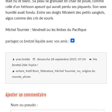
était nu et blanc. Sa peau se granulait en chair de poule, comme
celle d’un hérisson apeuré qui aurait perdu ses piquants. Son sexe
humilié avait fondu. Entre ses doigts filtraient des petits sanglots,
aigus comme des cris de souris.
Michel Tournier : Vendredi ou les limbes du Pacifique
partagez ce bretzel liquide avec vos amis :
yves brette
dimanche 28 septembre 2025
, 07:24
Ma
(brette) Zèle Tophe !
enfant
Ketil Born
littérature
Michel Tournier
nu
origine du
monde
photo
Ajouter un commentaire
Nom ou pseudo :