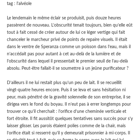
tag : l'alvéole
Le lendemain le même éclair se produisit, puis douze heures
passèrent de nouveau. L’obscurité tenait toujours, bien qu’elle eût
tout à fait cessé de créer autour de lui ce léger vertige qui fait
chanceler le marcheur privé de points de repaire visuels. Il était
dans le ventre de Speranza comme un poisson dans l’eau, mais il
n’accédait pas pour autant à cet au-delà de la lumière et de
l’obscurité dans lequel il pressentait le premier seuil de l’au-delà
absolu. Peut-être fallait-il se soumettre à un jeûne purificateur ?
D’ailleurs il ne lui restait plus qu’un peu de lait. Il se recueillit
vingt-quatre heures encore. Puis il se leva et sans hésitation ni
peur, mais pénétré de la gravité solennelle de son entreprise, il se
dirigea vers le fond du boyau. Il n’eut pas à errer longtemps pour
trouver ce qu’il cherchait : l’orifice d’une cheminée verticale et
fort étroite. Il fit aussitôt quelques tentatives sans succès pour s’y
laisser glisser. Les parois étaient polies comme de la chair, mais
l’orifice était si resserré qu’il y demeurait prisonnier à mi-corps. Il