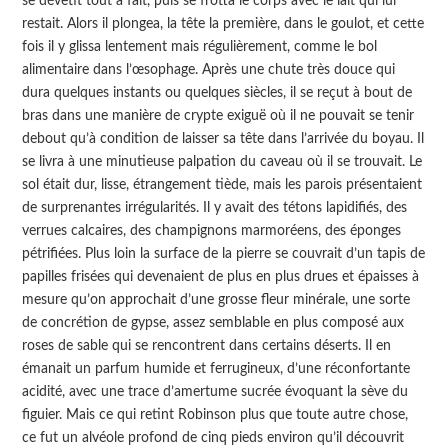
se dévêtit tout à fait, puis se frotta le corps avec le lait qui lui
restait. Alors il plongea, la tête la première, dans le goulot, et cette
fois il y glissa lentement mais régulièrement, comme le bol
alimentaire dans l’œsophage. Après une chute très douce qui
dura quelques instants ou quelques siècles, il se reçut à bout de
bras dans une manière de crypte exiguë où il ne pouvait se tenir
debout qu’à condition de laisser sa tête dans l’arrivée du boyau. Il
se livra à une minutieuse palpation du caveau où il se trouvait. Le
sol était dur, lisse, étrangement tiède, mais les parois présentaient
de surprenantes irrégularités. Il y avait des tétons lapidifiés, des
verrues calcaires, des champignons marmoréens, des éponges
pétrifiées. Plus loin la surface de la pierre se couvrait d’un tapis de
papilles frisées qui devenaient de plus en plus drues et épaisses à
mesure qu’on approchait d’une grosse fleur minérale, une sorte
de concrétion de gypse, assez semblable en plus composé aux
roses de sable qui se rencontrent dans certains déserts. Il en
émanait un parfum humide et ferrugineux, d’une réconfortante
acidité, avec une trace d’amertume sucrée évoquant la sève du
figuier. Mais ce qui retint Robinson plus que toute autre chose,
ce fut un alvéole profond de cinq pieds environ qu’il découvrit