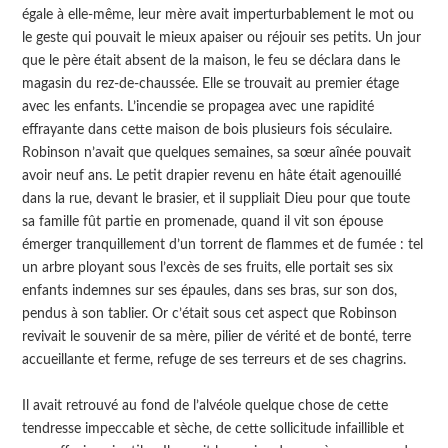
égale à elle-même, leur mère avait imperturbablement le mot ou
le geste qui pouvait le mieux apaiser ou réjouir ses petits. Un jour
que le père était absent de la maison, le feu se déclara dans le
magasin du rez-de-chaussée. Elle se trouvait au premier étage
avec les enfants. L’incendie se propagea avec une rapidité
effrayante dans cette maison de bois plusieurs fois séculaire.
Robinson n’avait que quelques semaines, sa sœur aînée pouvait
avoir neuf ans. Le petit drapier revenu en hâte était agenouillé
dans la rue, devant le brasier, et il suppliait Dieu pour que toute
sa famille fût partie en promenade, quand il vit son épouse
émerger tranquillement d’un torrent de flammes et de fumée : tel
un arbre ployant sous l’excès de ses fruits, elle portait ses six
enfants indemnes sur ses épaules, dans ses bras, sur son dos,
pendus à son tablier. Or c’était sous cet aspect que Robinson
revivait le souvenir de sa mère, pilier de vérité et de bonté, terre
accueillante et ferme, refuge de ses terreurs et de ses chagrins.
Il avait retrouvé au fond de l’alvéole quelque chose de cette
tendresse impeccable et sèche, de cette sollicitude infaillible et