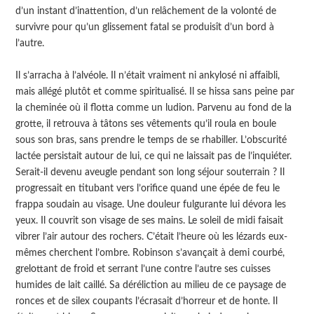
d’un instant d’inattention, d’un relâchement de la volonté de
survivre pour qu’un glissement fatal se produisît d’un bord à
l’autre.
Il s’arracha à l’alvéole. Il n’était vraiment ni ankylosé ni affaibli,
mais allégé plutôt et comme spiritualisé. Il se hissa sans peine par
la cheminée où il flotta comme un ludion. Parvenu au fond de la
grotte, il retrouva à tâtons ses vêtements qu’il roula en boule
sous son bras, sans prendre le temps de se rhabiller. L’obscurité
lactée persistait autour de lui, ce qui ne laissait pas de l’inquiéter.
Serait-il devenu aveugle pendant son long séjour souterrain ? Il
progressait en titubant vers l’orifice quand une épée de feu le
frappa soudain au visage. Une douleur fulgurante lui dévora les
yeux. Il couvrit son visage de ses mains. Le soleil de midi faisait
vibrer l’air autour des rochers. C’était l’heure où les lézards eux-
mêmes cherchent l’ombre. Robinson s’avançait à demi courbé,
grelottant de froid et serrant l’une contre l’autre ses cuisses
humides de lait caillé. Sa déréliction au milieu de ce paysage de
ronces et de silex coupants l’écrasait d’horreur et de honte. Il