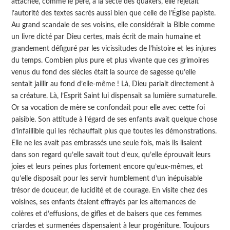
attachée, comme le père, à la secte des quakers, elle rejetait
l’autorité des textes sacrés aussi bien que celle de l’Église papiste.
Au grand scandale de ses voisins, elle considérait la Bible comme
un livre dicté par Dieu certes, mais écrit de main humaine et
grandement défiguré par les vicissitudes de l’histoire et les injures
du temps. Combien plus pure et plus vivante que ces grimoires
venus du fond des siècles était la source de sagesse qu’elle
sentait jaillir au fond d’elle-même ! Là, Dieu parlait directement à
sa créature. Là, l’Esprit Saint lui dispensait sa lumière surnaturelle.
Or sa vocation de mère se confondait pour elle avec cette foi
paisible. Son attitude à l’égard de ses enfants avait quelque chose
d’infaillible qui les réchauffait plus que toutes les démonstrations.
Elle ne les avait pas embrassés une seule fois, mais ils lisaient
dans son regard qu’elle savait tout d’eux, qu’elle éprouvait leurs
joies et leurs peines plus fortement encore qu’eux-mêmes, et
qu’elle disposait pour les servir humblement d’un inépuisable
trésor de douceur, de lucidité et de courage. En visite chez des
voisines, ses enfants étaient effrayés par les alternances de
colères et d’effusions, de gifles et de baisers que ces femmes
criardes et surmenées dispensaient à leur progéniture. Toujours