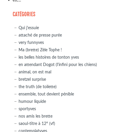
etc...
CATÉGORIES
Qui j'essuie
attaché de presse purée
very funnyves
Ma (brette) Zèle Tophe !
les belles histoires de tonton yves
en attendant Dogot (l'infini pour les chiens)
animal, on est mal
bretzel surprise
the truth (de toilette)
ensemble, tout devient pénible
humour liquide
sportyves
nos amis les brette
saoul-titre à 12° (vf)
contemplatyves