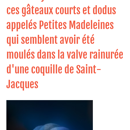
ces gâteaux courts et dodus
appelés Petites Madeleines
qui semblent avoir été
moulés dans la valve rainurée
d'une coquille de Saint-
Jacques