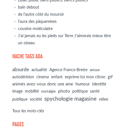
Liban public bans publics, bancs publics
bain debout
de l'autre côté du mouroir
l'aura des pâquerettes
cousine moléculaire
J’ai jamais eu les pieds sur Terre J’aimerais mieux être
un oiseau
HACHE TAGS ADA
absurde
actualité
Agence France-Brette
amour
autodérision
gif
cinema
enfant
exprime-toi mon citron
animés avez-vous donc une ame
humour
identité
photo
image
mobilité
politique
santé
nostalgie
spychologie magasine
société
publique
video
Tous les mots-clés
PAGES