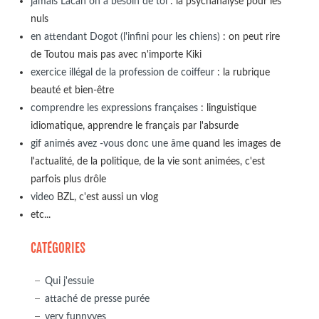
jamais Lacan on a besoin de toi
: la psychanalyse pour les
nuls
en attendant Dogot (l'infini pour les chiens)
: on peut rire
de Toutou mais pas avec n'importe Kiki
exercice illégal de la profession de coiffeur
: la rubrique
beauté et bien-être
comprendre les expressions françaises
: linguistique
idiomatique, apprendre le français par l'absurde
gif animés avez -vous donc une âme
quand les images de
l'actualité, de la politique, de la vie sont animées, c'est
parfois plus drôle
video
BZL, c'est aussi un vlog
etc...
CATÉGORIES
Qui j'essuie
attaché de presse purée
very funnyves