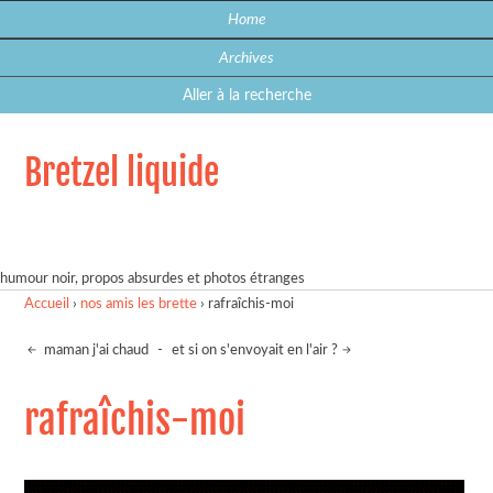
Home
Archives
Aller à la recherche
Bretzel liquide
humour noir, propos absurdes et photos étranges
Accueil
›
nos amis les brette
›
rafraîchis-moi
maman j'ai chaud
-
et si on s'envoyait en l'air ?
rafraîchis-moi