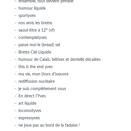
ensemble, tout devient pénible
humour liquide
sportyves
nos amis les brette
saoul-titre à 12° (vf)
contemplatyves
passe moi le (bread) sel
Brette Ciel Liquide
humour de Calais, bêtises et dentelle décalées
this is the end yves
ma vie, mon (hors d')oeuvre
rediffusion nucléaire
je suis complètement vous
En direct l'Yves
art liquide
locomotyves
expressyves
ne joue pas au bord de la fadaise !