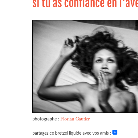
si tu as confiance en l'av
Florian Gautier
photographe :
partagez ce bretzel liquide avec vos amis :