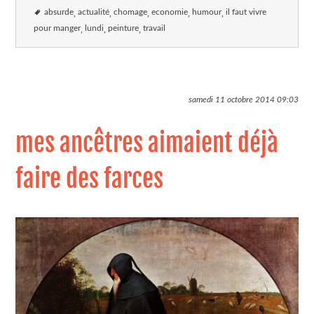
absurde
actualité
chomage
economie
humour
il faut vivre
pour manger
lundi
peinture
travail
samedi 11 octobre 2014
09:03
mes ancêtres aimaient déjà
faire des farces