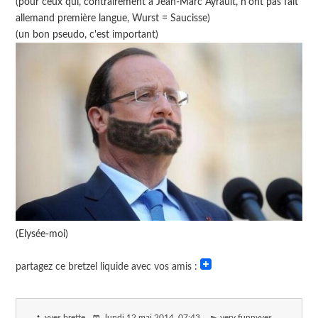
(pour ceux qui, contrairement à Jean-Marc Ayrault, n'ont pas fait
allemand première langue, Wurst = Saucisse)
(un bon pseudo, c'est important)
(Elysée-moi)
partagez ce bretzel liquide avec vos amis :
yves brette
lundi 12 mai 2014
, 07:43
very funnyves