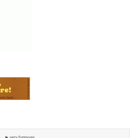
4
very funnyves