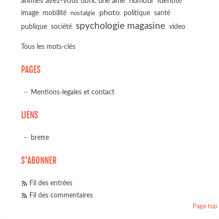
animés avez-vous donc une ame
humour
identité
photo
image
mobilité
politique
santé
nostalgie
spychologie magasine
société
publique
video
Tous les mots-clés
PAGES
Mentions-legales et contact
LIENS
brette
S'ABONNER
Fil des entrées
Fil des commentaires
Page top