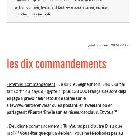
funnyves
aucun commentaire
aucun rétrolien
humour noir
hygiène
il faut vivre pour manger
manger
parodie
pastiche
pub
jeudi 2 janvier 2014
06:00
les dix commandements
· Premier commandement
: Je suis le Seigneur ton Dieu Qui t'ai
fait sortir du pays d'Égypte /
"plus 138 000 Français se sont déjà
engagé à prévoir leur retour de soirée sur le
sitewww.rentrerenvie.fr ou en postant, en tweetant ou en
partageant #RentrerEnVie sur les réseaux sociaux. Et vous ?"
. Deuxième commandement
: Tu n'auras pas d'autre Dieu que
moi /
"Vous êtes quelqu’un de bien : vous ne téléphonez pas au