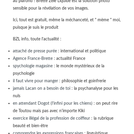
au plafond ! Brette Zèle Liquide est la solution photo
sensible pour la révélation de vos images.
Ici, tout est gratuit, même la méchanceté, et " mème " moi,
puisque je suis le produit
BZL info, toute l'actualité :
attaché de presse purée
: international et politique
Agence France-Brette
: actualité France
spychologie magasine
: le monde mystérieux de la
psychologie
il faut vivre pour manger
: philosophie et goinfrerie
jamais Lacan on a besoin de toi
: la psychanalyse pour les
nuls
en attendant Dogot (l'infini pour les chiens)
: on peut rire
de Toutou mais pas avec n'importe Kiki
exercice illégal de la profession de coiffeur
: la rubrique
beauté et bien-être
comprendre les expressions françaises
: linguistique