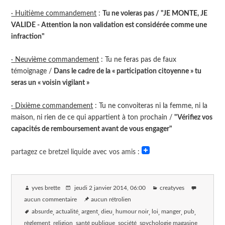
· Huitième commandement
:
Tu ne voleras pas / "JE MONTE, JE
VALIDE - Attention la non validation est considérée comme une
infraction"
· Neuvième commandement
: Tu ne feras pas de faux
témoignage /
Dans le cadre de la « participation citoyenne » tu
seras un « voisin vigilant »
· Dixième commandement
: Tu ne convoiteras ni la femme, ni la
maison, ni rien de ce qui appartient à ton prochain /
"Vérifiez vos
capacités de remboursement avant de vous engager"
partagez ce bretzel liquide avec vos amis :
yves brette
jeudi 2 janvier 2014
, 06:00
creatyves
aucun commentaire
aucun rétrolien
absurde
actualité
argent
dieu
humour noir
loi
manger
pub
règlement
religion
santé publique
société
spychologie magasine