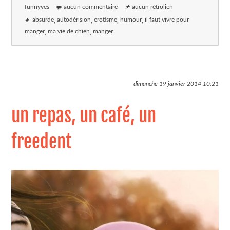
funnyves
aucun commentaire
aucun rétrolien
absurde
autodérision
erotisme
humour
il faut vivre pour
manger
ma vie de chien
manger
dimanche 19 janvier 2014
10:21
un repas, un café, un
freedent