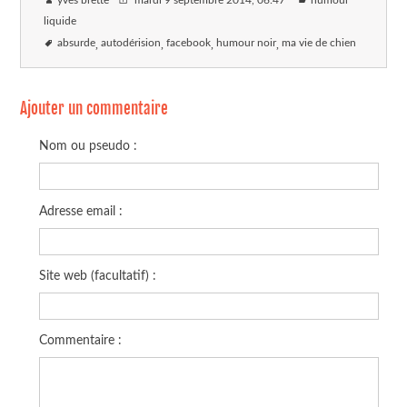
yves brette
mardi 9 septembre 2014
, 06:47
humour
liquide
absurde
autodérision
facebook
humour noir
ma vie de chien
Ajouter un commentaire
Nom ou pseudo :
Adresse email :
Site web (facultatif) :
Commentaire :