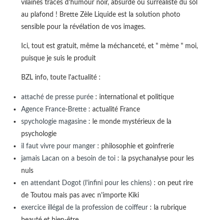
vilaines traces d'humour noir, absurde ou surréaliste du sol
au plafond ! Brette Zèle Liquide est la solution photo
sensible pour la révélation de vos images.
Ici, tout est gratuit, même la méchanceté, et " mème " moi,
puisque je suis le produit
BZL info, toute l'actualité :
attaché de presse purée
: international et politique
Agence France-Brette
: actualité France
spychologie magasine
: le monde mystérieux de la
psychologie
il faut vivre pour manger
: philosophie et goinfrerie
jamais Lacan on a besoin de toi
: la psychanalyse pour les
nuls
en attendant Dogot (l'infini pour les chiens)
: on peut rire
de Toutou mais pas avec n'importe Kiki
exercice illégal de la profession de coiffeur
: la rubrique
beauté et bien-être