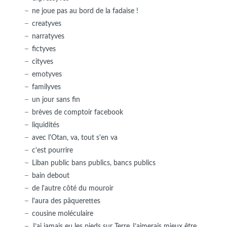
ne joue pas au bord de la fadaise !
creatyves
narratyves
fictyves
cityves
emotyves
familyves
un jour sans fin
brèves de comptoir facebook
liquidités
avec l'Otan, va, tout s'en va
c'est pourrire
Liban public bans publics, bancs publics
bain debout
de l'autre côté du mouroir
l'aura des pâquerettes
cousine moléculaire
J’ai jamais eu les pieds sur Terre J’aimerais mieux être