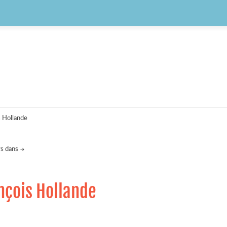
s Hollande
rs dans
ançois Hollande