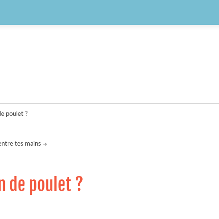
de poulet ?
 entre tes mains
in de poulet ?