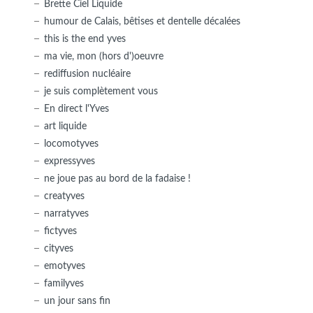
Brette Ciel Liquide
humour de Calais, bêtises et dentelle décalées
this is the end yves
ma vie, mon (hors d')oeuvre
rediffusion nucléaire
je suis complètement vous
En direct l'Yves
art liquide
locomotyves
expressyves
ne joue pas au bord de la fadaise !
creatyves
narratyves
fictyves
cityves
emotyves
familyves
un jour sans fin