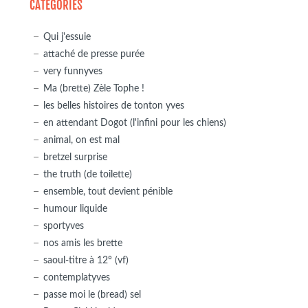
CATÉGORIES
Qui j'essuie
attaché de presse purée
very funnyves
Ma (brette) Zèle Tophe !
les belles histoires de tonton yves
en attendant Dogot (l'infini pour les chiens)
animal, on est mal
bretzel surprise
the truth (de toilette)
ensemble, tout devient pénible
humour liquide
sportyves
nos amis les brette
saoul-titre à 12° (vf)
contemplatyves
passe moi le (bread) sel