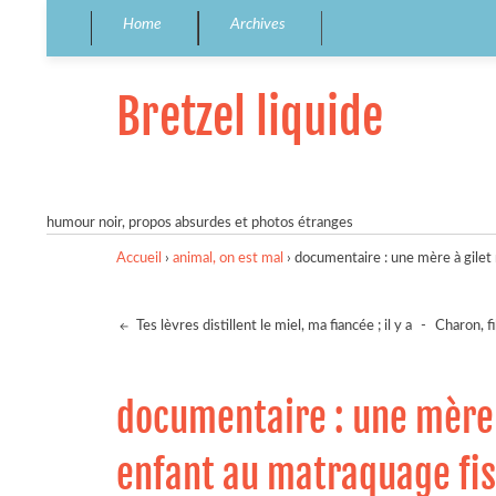
Home
Archives
Bretzel liquide
humour noir, propos absurdes et photos étranges
Accueil
›
animal, on est mal
›
documentaire : une mère à gilet
Tes lèvres distillent le miel, ma fiancée ; il y a
-
Charon, fi
documentaire : une mère 
enfant au matraquage fi