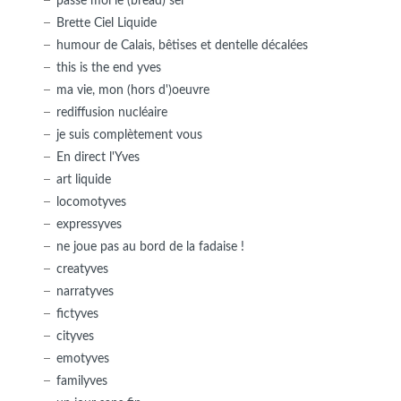
passe moi le (bread) sel
Brette Ciel Liquide
humour de Calais, bêtises et dentelle décalées
this is the end yves
ma vie, mon (hors d')oeuvre
rediffusion nucléaire
je suis complètement vous
En direct l'Yves
art liquide
locomotyves
expressyves
ne joue pas au bord de la fadaise !
creatyves
narratyves
fictyves
cityves
emotyves
familyves