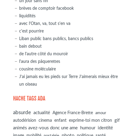
un jour sans fin
brèves de comptoir facebook
liquidités
avec l'Otan, va, tout s'en va
c'est pourrire
Liban public bans publics, bancs publics
bain debout
de l'autre côté du mouroir
l'aura des pâquerettes
cousine moléculaire
J’ai jamais eu les pieds sur Terre J’aimerais mieux être
un oiseau
HACHE TAGS ADA
absurde
actualité
Agence France-Brette
amour
autodérision
gif
cinema
enfant
exprime-toi mon citron
animés avez-vous donc une ame
humour
identité
photo
image
mobilité
politique
santé
nostalgie