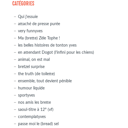
CATÉGORIES
Qui j'essuie
attaché de presse purée
very funnyves
Ma (brette) Zèle Tophe !
les belles histoires de tonton yves
en attendant Dogot (l'infini pour les chiens)
animal, on est mal
bretzel surprise
the truth (de toilette)
ensemble, tout devient pénible
humour liquide
sportyves
nos amis les brette
saoul-titre à 12° (vf)
contemplatyves
passe moi le (bread) sel