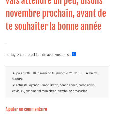
vais attendre un peu, disons
novembre prochain, avant de
te souhaiter la bonne année
...
partagez ce bretzel liquide avec vos amis :
yves brette
dimanche 10 janvier 2021
, 11:02
bretzel
surprise
actualité
Agence France-Brette
bonne année
coronavirus
covid-19
exprime-toi mon citron
spychologie magasine
Ajouter un commentaire