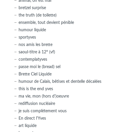
animal, on est mal
bretzel surprise
the truth (de toilette)
ensemble, tout devient pénible
humour liquide
sportyves
nos amis les brette
saoul-titre à 12° (vf)
contemplatyves
passe moi le (bread) sel
Brette Ciel Liquide
humour de Calais, bêtises et dentelle décalées
this is the end yves
ma vie, mon (hors d')oeuvre
rediffusion nucléaire
je suis complètement vous
En direct l'Yves
art liquide