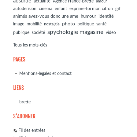
absurde
actualité
Agence France-Brette
amour
autodérision
gif
cinema
enfant
exprime-toi mon citron
animés avez-vous donc une ame
humour
identité
photo
image
mobilité
politique
santé
nostalgie
spychologie magasine
société
publique
video
Tous les mots-clés
PAGES
Mentions-legales et contact
LIENS
brette
S'ABONNER
Fil des entrées