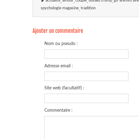
actualité
amour
couple
donald trump
gif animés av
spychologie magasine
tradition
Ajouter un commentaire
Nom ou pseudo :
Adresse email :
Site web (facultatif) :
Commentaire :