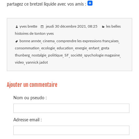
partagez ce bretzel liquide avec vos amis :
yves brette
jeudi 30 décembre 2021
, 08:25
les belles
histoires de tonton yves
bonne année
cinema
comprendre les expressions françaises
consommation
ecologie
education
energie
enfant
greta
thunberg
nostalgie
politique
SF
société
spychologie magasine
video
yannick jadot
Ajouter un commentaire
Nom ou pseudo :
Adresse email :