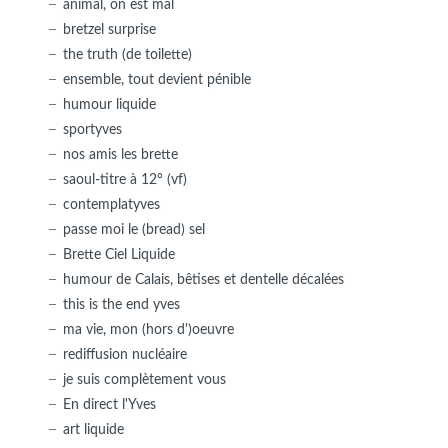
animal, on est mal
bretzel surprise
the truth (de toilette)
ensemble, tout devient pénible
humour liquide
sportyves
nos amis les brette
saoul-titre à 12° (vf)
contemplatyves
passe moi le (bread) sel
Brette Ciel Liquide
humour de Calais, bêtises et dentelle décalées
this is the end yves
ma vie, mon (hors d')oeuvre
rediffusion nucléaire
je suis complètement vous
En direct l'Yves
art liquide