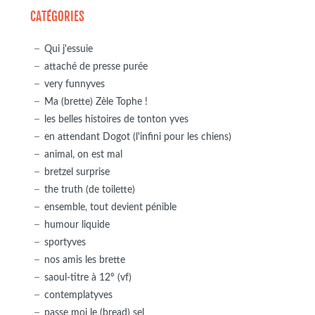
CATÉGORIES
Qui j'essuie
attaché de presse purée
very funnyves
Ma (brette) Zèle Tophe !
les belles histoires de tonton yves
en attendant Dogot (l'infini pour les chiens)
animal, on est mal
bretzel surprise
the truth (de toilette)
ensemble, tout devient pénible
humour liquide
sportyves
nos amis les brette
saoul-titre à 12° (vf)
contemplatyves
passe moi le (bread) sel