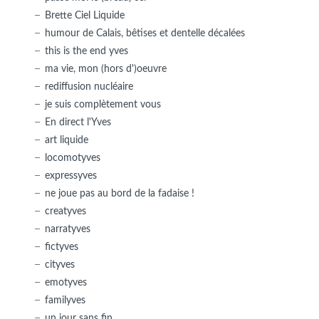
Brette Ciel Liquide
humour de Calais, bêtises et dentelle décalées
this is the end yves
ma vie, mon (hors d')oeuvre
rediffusion nucléaire
je suis complètement vous
En direct l'Yves
art liquide
locomotyves
expressyves
ne joue pas au bord de la fadaise !
creatyves
narratyves
fictyves
cityves
emotyves
familyves
un jour sans fin