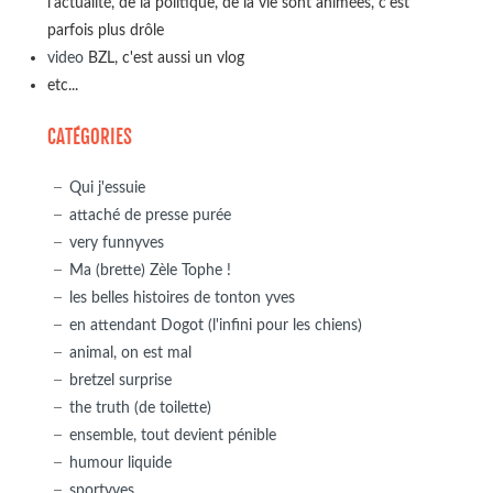
l'actualité, de la politique, de la vie sont animées, c'est
parfois plus drôle
video
BZL, c'est aussi un vlog
etc...
CATÉGORIES
Qui j'essuie
attaché de presse purée
very funnyves
Ma (brette) Zèle Tophe !
les belles histoires de tonton yves
en attendant Dogot (l'infini pour les chiens)
animal, on est mal
bretzel surprise
the truth (de toilette)
ensemble, tout devient pénible
humour liquide
sportyves