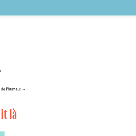
à
 de l'humeur
it là