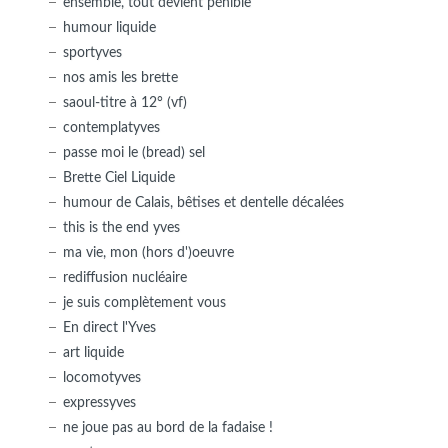
ensemble, tout devient pénible
humour liquide
sportyves
nos amis les brette
saoul-titre à 12° (vf)
contemplatyves
passe moi le (bread) sel
Brette Ciel Liquide
humour de Calais, bêtises et dentelle décalées
this is the end yves
ma vie, mon (hors d')oeuvre
rediffusion nucléaire
je suis complètement vous
En direct l'Yves
art liquide
locomotyves
expressyves
ne joue pas au bord de la fadaise !