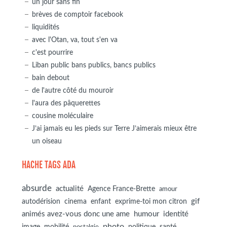
un jour sans fin
brèves de comptoir facebook
liquidités
avec l'Otan, va, tout s'en va
c'est pourrire
Liban public bans publics, bancs publics
bain debout
de l'autre côté du mouroir
l'aura des pâquerettes
cousine moléculaire
J’ai jamais eu les pieds sur Terre J’aimerais mieux être
un oiseau
HACHE TAGS ADA
absurde
actualité
Agence France-Brette
amour
autodérision
gif
cinema
enfant
exprime-toi mon citron
animés avez-vous donc une ame
humour
identité
photo