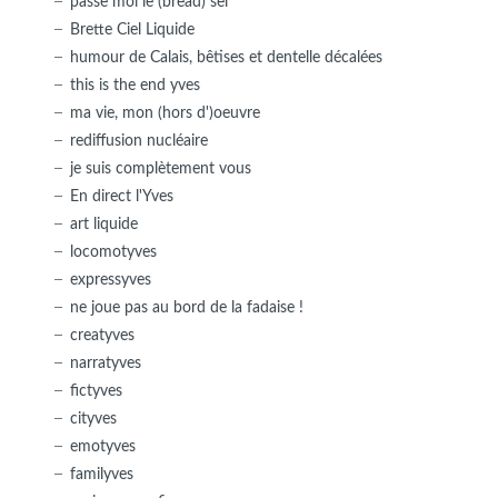
passe moi le (bread) sel
Brette Ciel Liquide
humour de Calais, bêtises et dentelle décalées
this is the end yves
ma vie, mon (hors d')oeuvre
rediffusion nucléaire
je suis complètement vous
En direct l'Yves
art liquide
locomotyves
expressyves
ne joue pas au bord de la fadaise !
creatyves
narratyves
fictyves
cityves
emotyves
familyves