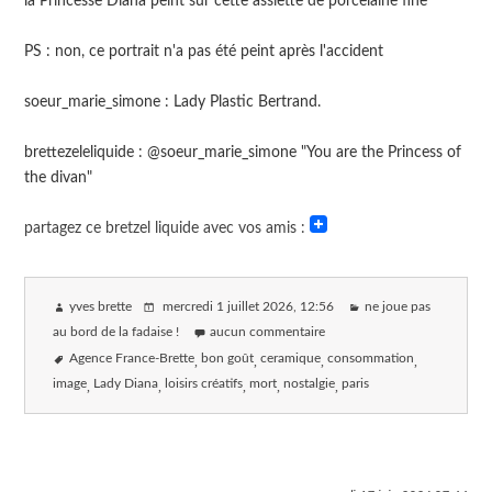
la Princesse Diana peint sur cette assiette de porcelaine fine
PS : non, ce portrait n'a pas été peint après l'accident
soeur_marie_simone : Lady Plastic Bertrand.
brettezeleliquide : @soeur_marie_simone "You are the Princess of
the divan"
partagez ce bretzel liquide avec vos amis :
yves brette
mercredi 1 juillet 2026
, 12:56
ne joue pas
au bord de la fadaise !
aucun commentaire
Agence France-Brette
bon goût
ceramique
consommation
image
Lady Diana
loisirs créatifs
mort
nostalgie
paris