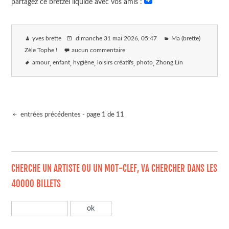
partagez ce bretzel liquide avec vos amis :
yves brette
dimanche 31 mai 2026
, 05:47
Ma (brette)
Zèle Tophe !
aucun commentaire
amour
enfant
hygiène
loisirs créatifs
photo
Zhong Lin
entrées précédentes
- page 1 de 11
CHERCHE UN ARTISTE OU UN MOT-CLEF, VA CHERCHER DANS LES
40000 BILLETS