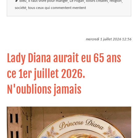
dieu
il faut vivre pour manger
Le Fogari
loisirs créatifs
religion
société
tous ceux qui commentent mentent
mercredi 1 juillet 2026
12:56
Lady Diana aurait eu 65 ans
ce 1er juillet 2026.
N'oublions jamais