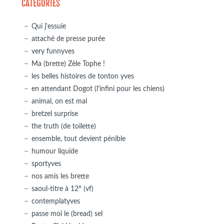
CATÉGORIES
Qui j'essuie
attaché de presse purée
very funnyves
Ma (brette) Zèle Tophe !
les belles histoires de tonton yves
en attendant Dogot (l'infini pour les chiens)
animal, on est mal
bretzel surprise
the truth (de toilette)
ensemble, tout devient pénible
humour liquide
sportyves
nos amis les brette
saoul-titre à 12° (vf)
contemplatyves
passe moi le (bread) sel