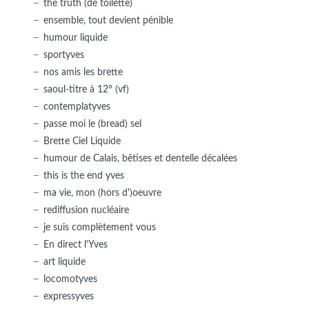
the truth (de toilette)
ensemble, tout devient pénible
humour liquide
sportyves
nos amis les brette
saoul-titre à 12° (vf)
contemplatyves
passe moi le (bread) sel
Brette Ciel Liquide
humour de Calais, bêtises et dentelle décalées
this is the end yves
ma vie, mon (hors d')oeuvre
rediffusion nucléaire
je suis complètement vous
En direct l'Yves
art liquide
locomotyves
expressyves