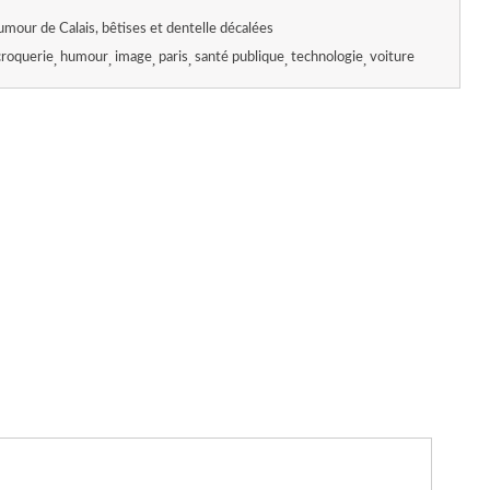
umour de Calais, bêtises et dentelle décalées
croquerie
humour
image
paris
santé publique
technologie
voiture