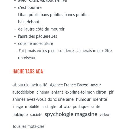
avec l'Otan, va, tout s'en va
c'est pourrire
Liban public bans publics, bancs publics
bain debout
de l'autre côté du mouroir
l'aura des pâquerettes
cousine moléculaire
J’ai jamais eu les pieds sur Terre J’aimerais mieux être
un oiseau
HACHE TAGS ADA
absurde
actualité
Agence France-Brette
amour
autodérision
gif
cinema
enfant
exprime-toi mon citron
animés avez-vous donc une ame
humour
identité
photo
image
mobilité
politique
santé
nostalgie
spychologie magasine
société
publique
video
Tous les mots-clés