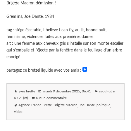
Brigitte Macron démission !
Gremlins, Joe Dante, 1984
tag : siège éjectable, I believe I can fly, au lit, bonne nuit,
féminisme, violences faites aux premières dames
alt : une femme aux cheveux gris s'installe sur son monte escalier
qui s'emballe et l'éjecte par la fenêtre dans le feuillage d'un arbre
enneigé
partagez ce bretzel liquide avec vos amis :
yves brette
mardi 9 décembre 2025
, 06:41
saoul-titre
à 12° (vf)
aucun commentaire
Agence France-Brette
Brigitte Macron
Joe Dante
politique
video