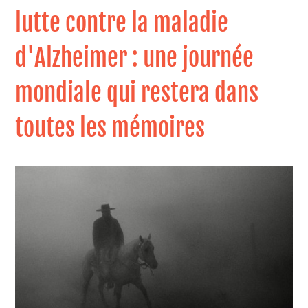
lutte contre la maladie
d'Alzheimer : une journée
mondiale qui restera dans
toutes les mémoires