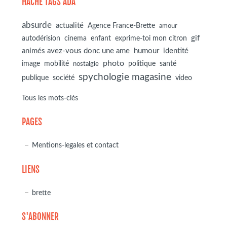
HACHE TAGS ADA
absurde
actualité
Agence France-Brette
amour
autodérision
gif
cinema
enfant
exprime-toi mon citron
animés avez-vous donc une ame
humour
identité
photo
image
mobilité
politique
santé
nostalgie
spychologie magasine
société
publique
video
Tous les mots-clés
PAGES
Mentions-legales et contact
LIENS
brette
S'ABONNER