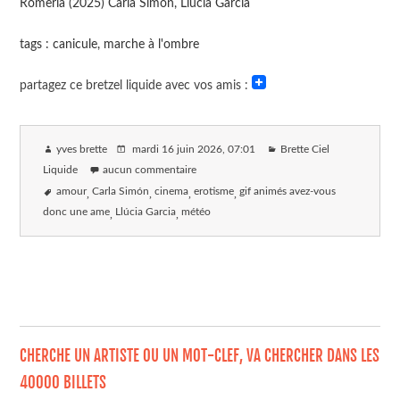
Romería (2025) Carla Simón, Llúcia Garcia
tags : canicule, marche à l'ombre
partagez ce bretzel liquide avec vos amis :
yves brette
mardi 16 juin 2026
, 07:01
Brette Ciel
Liquide
aucun commentaire
amour
Carla Simón
cinema
erotisme
gif animés avez-vous
donc une ame
Llúcia Garcia
météo
CHERCHE UN ARTISTE OU UN MOT-CLEF, VA CHERCHER DANS LES
40000 BILLETS