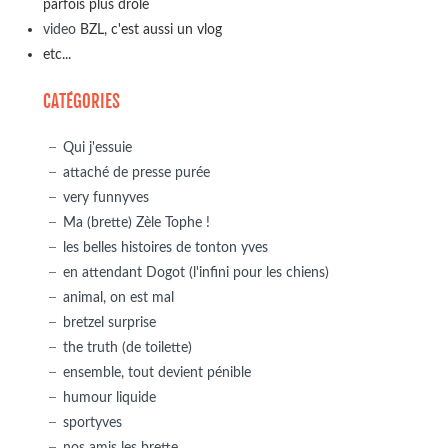
parfois plus drôle
video
BZL, c'est aussi un vlog
etc...
CATÉGORIES
Qui j'essuie
attaché de presse purée
very funnyves
Ma (brette) Zèle Tophe !
les belles histoires de tonton yves
en attendant Dogot (l'infini pour les chiens)
animal, on est mal
bretzel surprise
the truth (de toilette)
ensemble, tout devient pénible
humour liquide
sportyves
nos amis les brette