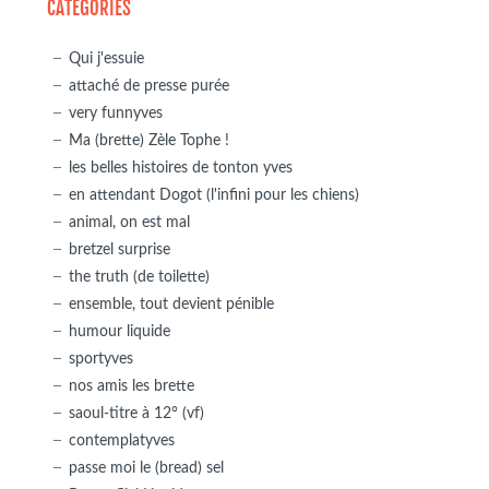
CATÉGORIES
Qui j'essuie
attaché de presse purée
very funnyves
Ma (brette) Zèle Tophe !
les belles histoires de tonton yves
en attendant Dogot (l'infini pour les chiens)
animal, on est mal
bretzel surprise
the truth (de toilette)
ensemble, tout devient pénible
humour liquide
sportyves
nos amis les brette
saoul-titre à 12° (vf)
contemplatyves
passe moi le (bread) sel