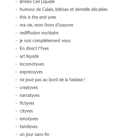
Brette Ciel Liquide
humour de Calais, bêtises et dentelle décalées
this is the end yves
ma vie, mon (hors d')oeuvre
rediffusion nucléaire
je suis complètement vous
En direct l'Yves
art liquide
locomotyves
expressyves
ne joue pas au bord de la fadaise !
creatyves
narratyves
fictyves
cityves
emotyves
familyves
un jour sans fin