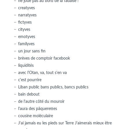
ne joue pas au bord de la fadaise !
creatyves
narratyves
fictyves
cityves
emotyves
familyves
un jour sans fin
brèves de comptoir facebook
liquidités
avec l'Otan, va, tout s'en va
c'est pourrire
Liban public bans publics, bancs publics
bain debout
de l'autre côté du mouroir
l'aura des pâquerettes
cousine moléculaire
J’ai jamais eu les pieds sur Terre J’aimerais mieux être