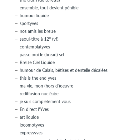
the truth (de toilette)
ensemble, tout devient pénible
humour liquide
sportyves
nos amis les brette
saoul-titre à 12° (vf)
contemplatyves
passe moi le (bread) sel
Brette Ciel Liquide
humour de Calais, bêtises et dentelle décalées
this is the end yves
ma vie, mon (hors d')oeuvre
rediffusion nucléaire
je suis complètement vous
En direct l'Yves
art liquide
locomotyves
expressyves