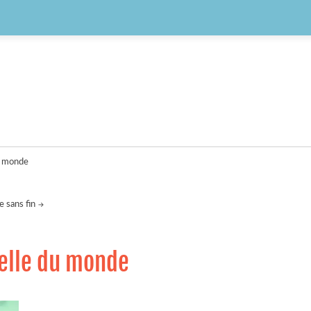
du monde
 sans fin
belle du monde