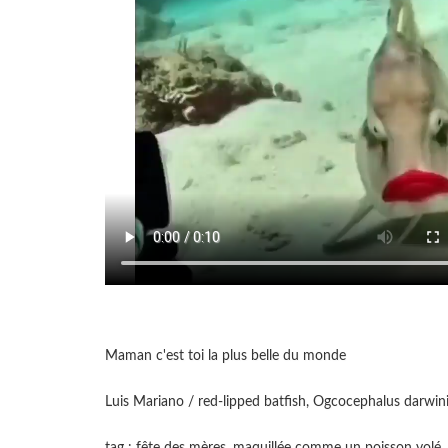
Maman c'est toi la plus belle du monde
Luis Mariano / red-lipped batfish, Ogcocephalus darwin
tag : fête des mères, maquillée comme un poisson volé