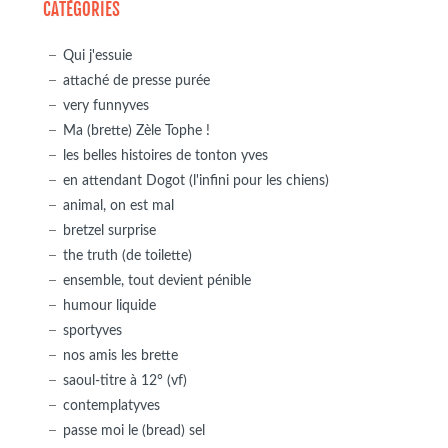
CATÉGORIES
Qui j'essuie
attaché de presse purée
very funnyves
Ma (brette) Zèle Tophe !
les belles histoires de tonton yves
en attendant Dogot (l'infini pour les chiens)
animal, on est mal
bretzel surprise
the truth (de toilette)
ensemble, tout devient pénible
humour liquide
sportyves
nos amis les brette
saoul-titre à 12° (vf)
contemplatyves
passe moi le (bread) sel