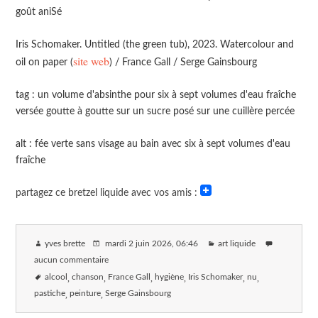
goût aniSé
Iris Schomaker. Untitled (the green tub), 2023. Watercolour and
site web
oil on paper (
) / France Gall / Serge Gainsbourg
tag : un volume d'absinthe pour six à sept volumes d'eau fraîche
versée goutte à goutte sur un sucre posé sur une cuillère percée
alt : fée verte sans visage au bain avec six à sept volumes d'eau
fraîche
partagez ce bretzel liquide avec vos amis :
yves brette
mardi 2 juin 2026
, 06:46
art liquide
aucun commentaire
alcool
chanson
France Gall
hygiène
Iris Schomaker
nu
pastiche
peinture
Serge Gainsbourg