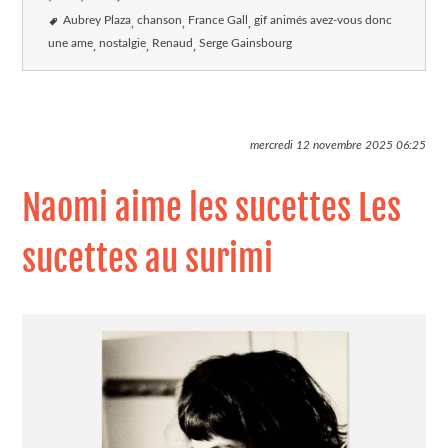
Aubrey Plaza
chanson
France Gall
gif animés avez-vous donc
une ame
nostalgie
Renaud
Serge Gainsbourg
mercredi 12 novembre 2025
06:25
Naomi aime les sucettes Les
sucettes au surimi