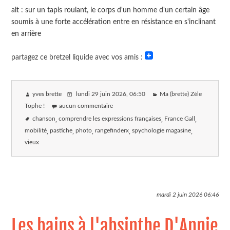
alt : sur un tapis roulant, le corps d'un homme d'un certain âge
soumis à une forte accélération entre en résistance en s'inclinant
en arrière
partagez ce bretzel liquide avec vos amis :
yves brette
lundi 29 juin 2026
, 06:50
Ma (brette) Zèle
Tophe !
aucun commentaire
chanson
comprendre les expressions françaises
France Gall
mobilité
pastiche
photo
rangefinderx
spychologie magasine
vieux
mardi 2 juin 2026
06:46
Les bains à l'absinthe D'Annie