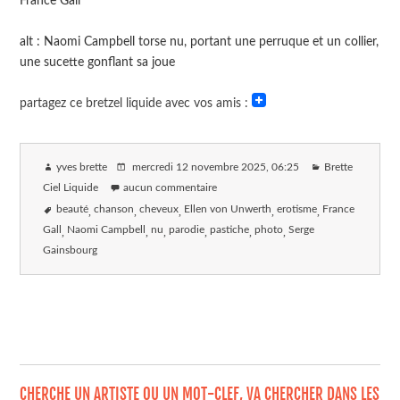
France Gall
alt : Naomi Campbell torse nu, portant une perruque et un collier,
une sucette gonflant sa joue
partagez ce bretzel liquide avec vos amis :
yves brette
mercredi 12 novembre 2025
, 06:25
Brette
Ciel Liquide
aucun commentaire
beauté
chanson
cheveux
Ellen von Unwerth
erotisme
France
Gall
Naomi Campbell
nu
parodie
pastiche
photo
Serge
Gainsbourg
CHERCHE UN ARTISTE OU UN MOT-CLEF, VA CHERCHER DANS LES