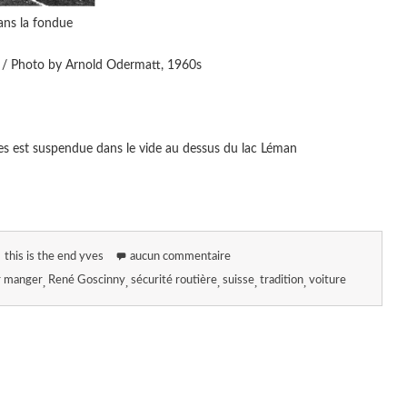
dans la fondue
o / Photo by Arnold Odermatt, 1960s
ures est suspendue dans le vide au dessus du lac Léman
this is the end yves
aucun commentaire
ur manger
René Goscinny
sécurité routière
suisse
tradition
voiture