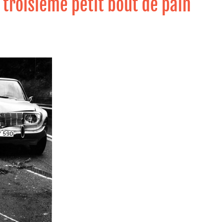
 troisième petit bout de pain