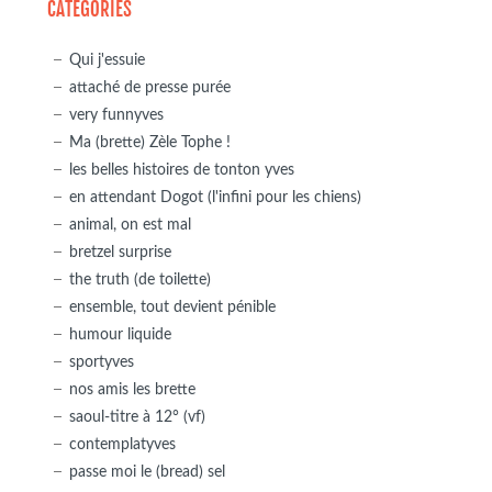
CATÉGORIES
Qui j'essuie
attaché de presse purée
very funnyves
Ma (brette) Zèle Tophe !
les belles histoires de tonton yves
en attendant Dogot (l'infini pour les chiens)
animal, on est mal
bretzel surprise
the truth (de toilette)
ensemble, tout devient pénible
humour liquide
sportyves
nos amis les brette
saoul-titre à 12° (vf)
contemplatyves
passe moi le (bread) sel